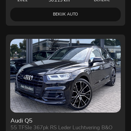
50.213 km
BEKIJK AUTO
Audi Q5
55 TFSIe 367pk RS Leder Luchtvering B&O