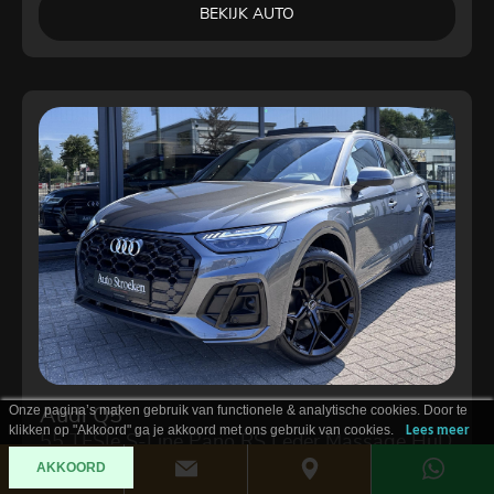
BEKIJK AUTO
Onze pagina’s maken gebruik van functionele & analytische cookies. Door te
Audi Q5
klikken op "Akkoord" ga je akkoord met ons gebruik van cookies.
Lees meer
55 TFSIe S-Line Pano RS Leder Massage HuD
Matrix
AKKOORD