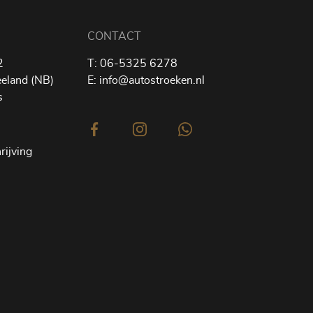
CONTACT
2
T:
06-5325 6278
eland (NB)
E:
info@autostroeken.nl
s
rijving